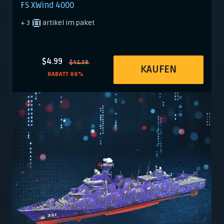
FS XWind 4000
+ 3
artikel im paket
$4.99
$41.58
KAUFEN
RABATT 88%