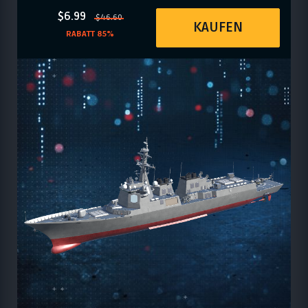
$6.99
$46.60
KAUFEN
RABATT 85%