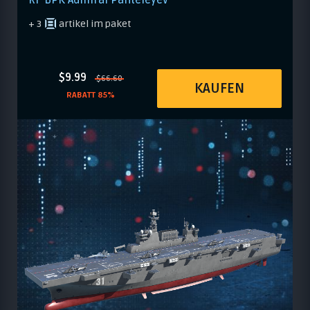
+ 3
artikel im paket
$9.99
$66.60
KAUFEN
RABATT 85%