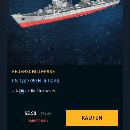
FEUERSCHILD-PAKET
CN Type 053H JiuJiang
+ 4
artikel im paket
$5.99
$74.88
KAUFEN
RABATT 92%