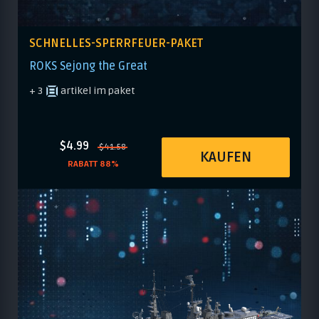
SCHNELLES-SPERRFEUER-PAKET
ROKS Sejong the Great
+ 3
artikel im paket
$4.99
$41.58
KAUFEN
RABATT 88%