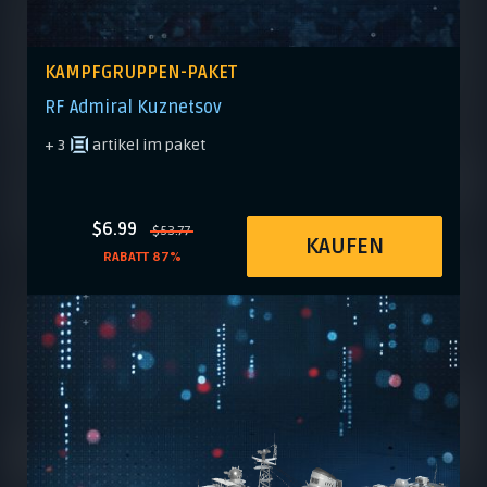
KAMPFGRUPPEN-PAKET
RF Admiral Kuznetsov
+ 3
artikel im paket
$6.99
$53.77
KAUFEN
RABATT 87%