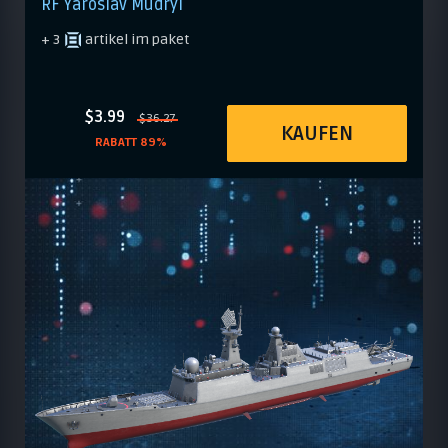
RF Yaroslav Mudryi
+ 3
artikel im paket
$3.99
$36.27
KAUFEN
RABATT 89%