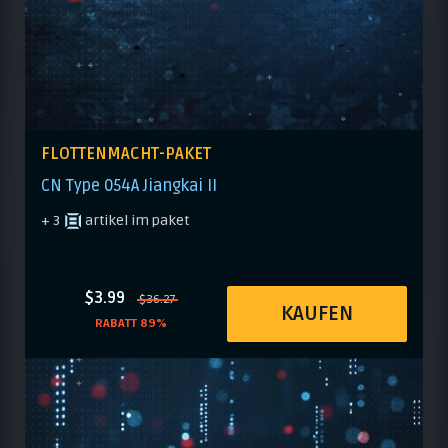
FLOTTENMACHT-PAKET
CN Type 054A Jiangkai II
+ 3
artikel im paket
$3.99
$36.27
KAUFEN
RABATT 89%