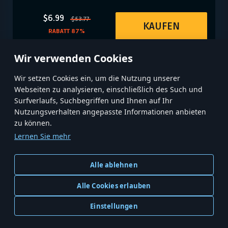
$6.99
$53.77
KAUFEN
RABATT 87%
Wir verwenden Cookies
Wir setzen Cookies ein, um die Nutzung unserer
Webseiten zu analysieren, einschließlich des Such und
Surfverlaufs, Suchbegriffen und Ihnen auf Ihr
Nutzungsverhalten angepasste Informationen anbieten
zu können.
Lernen Sie mehr
Alle ablehnen
STARTSEITE
MODERN WARSHIPS
Alle Cookies erlauben
MWT: TANK BATTLES
CREATORS CREW
KARRIERE
Einstellungen